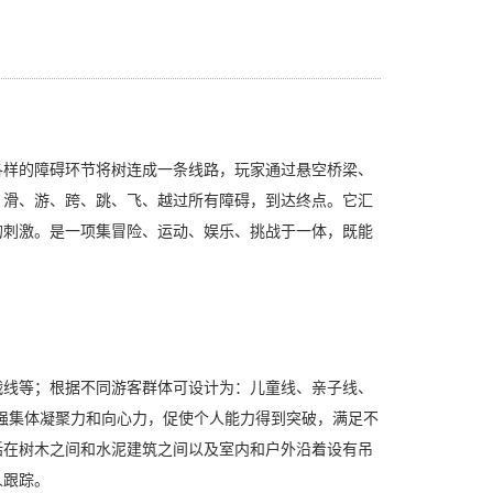
各样的障碍环节将树连成一条线路，玩家通过悬空桥梁、
、滑、游、跨、跳、飞、越过所有障碍，到达终点。它汇
的刺激。是一项集冒险、运动、娱乐、挑战于一体，既能
战线等；根据不同游客群体可设计为：儿童线、亲子线、
增强集体凝聚力和向心力，促使个人能力得到突破，满足不
括在树木之间和水泥建筑之间以及室内和户外沿着设有吊
人跟踪。