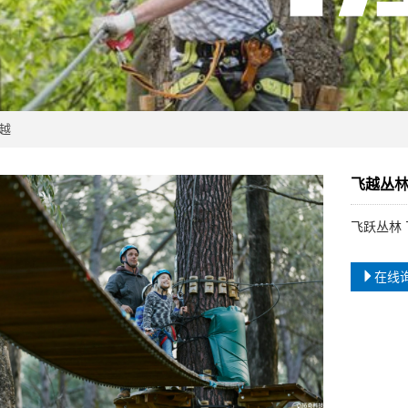
越
飞越丛林
飞跃丛林 
在线