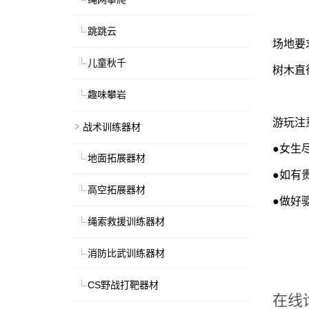
跳跳云
场地要
儿童秋千
树木直
趣味攀岩
游玩注
战术训练器材
●女生
地面拓展器材
●如有
高空拓展器材
●做好
绳索救援训练器材
消防比武训练器材
CS野战打靶器材
在线