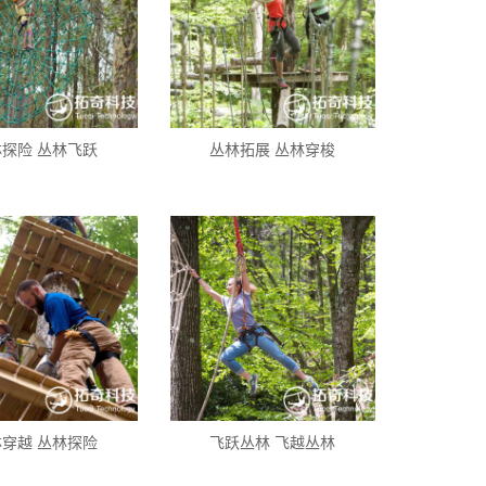
探险 丛林飞跃
丛林拓展 丛林穿梭
穿越 丛林探险
飞跃丛林 飞越丛林