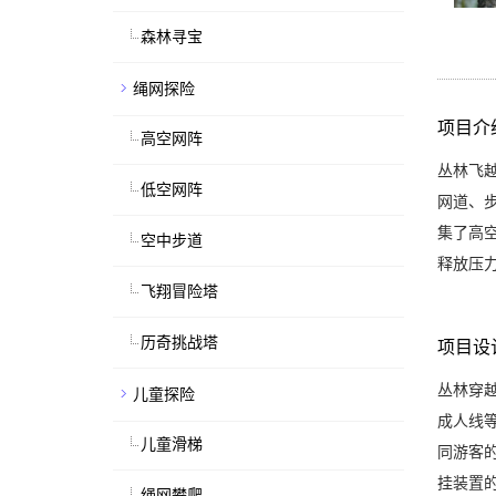
森林寻宝
绳网探险
项目介
高空网阵
丛林飞
低空网阵
网道、
集了高
空中步道
释放压
飞翔冒险塔
历奇挑战塔
项目设
丛林穿
儿童探险
成人线
儿童滑梯
同游客
挂装置
绳网攀爬