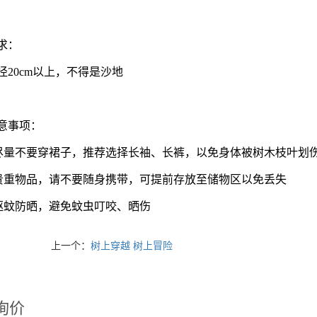
求：
径20cm以上，不得是沙地
意事项：
尽量不要穿裙子，推荐选择长袖、长裤，以免身体被树木枝叶划
贵重物品，请不要随身携带，可提前存放至储物区以免丢失
驱蚊防晒，避免蚊虫叮咬、晒伤
上一个：
树上穿越 树上冒险
询价