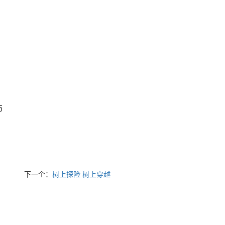
伤
下一个：
树上探险 树上穿越