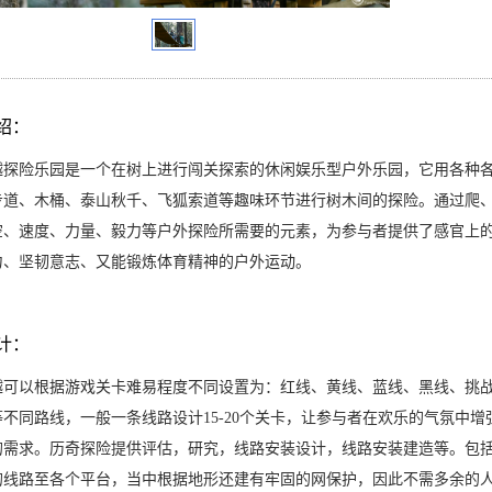
绍：
越探险乐园是一个在树上进行闯关探索的休闲娱乐型户外乐园，它用各种
步道、木桶、泰山秋千、飞狐索道等趣味环节进行树木间的探险。通过爬
空、速度、力量、毅力等户外探险所需要的元素，为参与者提供了感官上
力、坚韧意志、又能锻炼体育精神的户外运动。
计：
越可以根据游戏关卡难易程度不同设置为：红线、黄线、蓝线、黑线、挑
等不同路线，一般一条线路设计15-20个关卡，让参与者在欢乐的气氛中
的需求。历奇探险提供评估，研究，线路安装设计，线路安装建造等。包
的线路至各个平台，当中根据地形还建有牢固的网保护，因此不需多余的