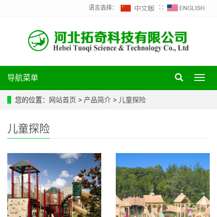
语言选择：
∷
导航菜单
Toggl
navig
您的位置：
网站首页
>
产品简介
>
儿童探险
儿童探险