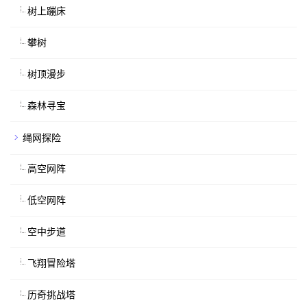
树上蹦床
攀树
树顶漫步
森林寻宝
绳网探险
高空网阵
低空网阵
空中步道
飞翔冒险塔
历奇挑战塔