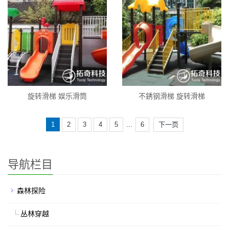
旋转滑梯 娱乐滑筒
不銹钢滑梯 旋转滑梯
...
1
2
3
4
5
6
下一页
导航栏目
森林探险
丛林穿越