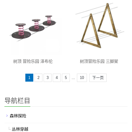
树顶 冒险乐园 泽布伦
树顶冒险乐园 三脚架
...
1
2
3
4
5
10
下一页
导航栏目
森林探险
丛林穿越