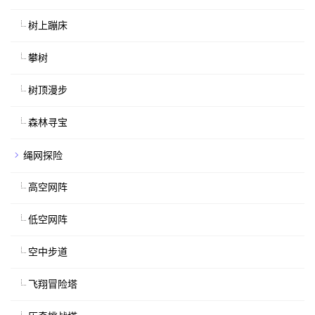
树上蹦床
攀树
树顶漫步
森林寻宝
绳网探险
高空网阵
低空网阵
空中步道
飞翔冒险塔