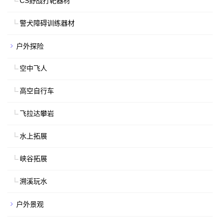
CS野战打靶器材
警犬障碍训练器材
户外探险
空中飞人
高空自行车
飞拉达攀岩
水上拓展
峡谷拓展
溯溪玩水
户外景观