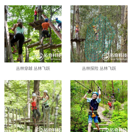
丛林穿越 丛林飞跃
丛林探险 丛林飞跃