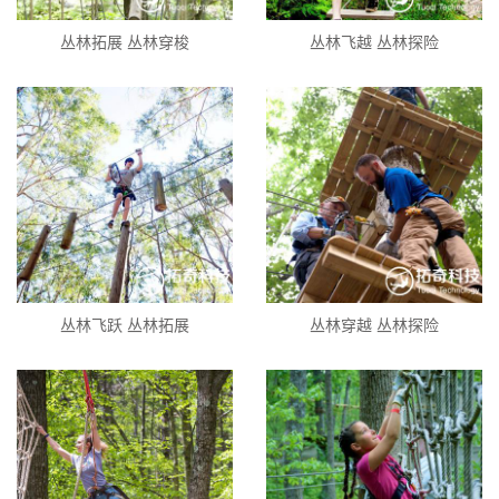
丛林拓展 丛林穿梭
丛林飞越 丛林探险
丛林飞跃 丛林拓展
丛林穿越 丛林探险