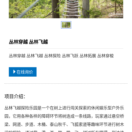
丛林穿越 丛林飞越
丛林穿越 丛林飞越 丛林探险 丛林飞跃 丛林拓展 丛林穿梭
在线询价
项目介绍：
丛林飞越探险乐园是一个在树上进行闯关探索的休闲娱乐型户外乐
园，它用各种各样的障碍环节将树连成一条线路，玩家通过悬空桥
梁、网道、步道、木桶、泰山秋千、飞狐索道等趣味环节进行树木