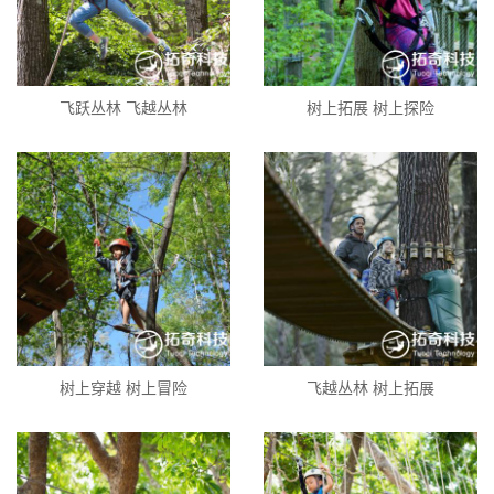
飞跃丛林 飞越丛林
树上拓展 树上探险
树上穿越 树上冒险
飞越丛林 树上拓展