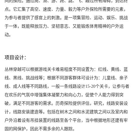
间的探险。通过爬、滑、游、跨、跳、飞、越过所有障碍，到达终
点。它汇集了高空、速度、力量、毅力等户外探险所需要的元素，
为参与者提供了感官上的刺激。是一项集冒险、运动、娱乐、挑战
于一体，既能释放压力、坚韧意志、又能锻炼体育精神的户外运
动。
项目设计：
丛林穿越可以根据游戏关卡难易程度不同设置为：红线、黄线、蓝
线、黑线、挑战线等；根据不同游客群体可设计为：儿童线、亲子
线、成人线等不同路线，一般一条线路设计15-20个关卡，让参与者
在欢乐的气氛中增强集体凝聚力和向心力，促使个人能力得到突
破，满足不同游客的需求。历奇探险提供评估，研究，线路安装设
计，线路安装建造等。包括在树木之间和水泥建筑之间以及室内和
户外沿着设有吊挂装置的线路至各个平台，当中根据地形还建有牢
固的网保护，因此不需多余的人跟踪。