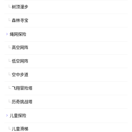
树顶漫步
森林寻宝
绳网探险
高空网阵
低空网阵
空中步道
飞翔冒险塔
历奇挑战塔
儿童探险
儿童滑梯